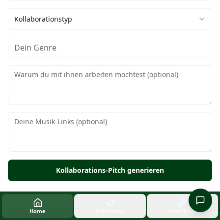
Kollaborationstyp
Kollaborations-Pitch generieren
Frequently Asked Questions
Home
Promotion
Free Tools