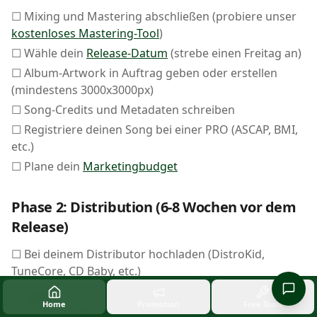
☐ Mixing und Mastering abschließen (probiere unser
kostenloses Mastering-Tool
)
☐ Wähle dein
Release-Datum
(strebe einen Freitag an)
☐ Album-Artwork in Auftrag geben oder erstellen
(mindestens 3000x3000px)
☐ Song-Credits und Metadaten schreiben
☐ Registriere deinen Song bei einer PRO (ASCAP, BMI,
etc.)
☐ Plane dein
Marketingbudget
Phase 2: Distribution (6-8 Wochen vor dem
Release)
☐ Bei deinem Distributor hochladen (DistroKid,
TuneCore, CD Baby, etc.)
☐ Wähle alle Streaming-Plattformen für die
Home
Promotion
Free Tools
Distribution aus