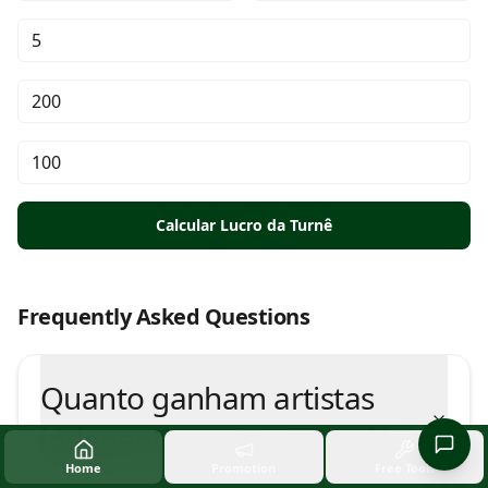
Calcular Lucro da Turnê
Frequently Asked Questions
Quanto ganham artistas
independentes em turnê?
Home
Promotion
Free Tools