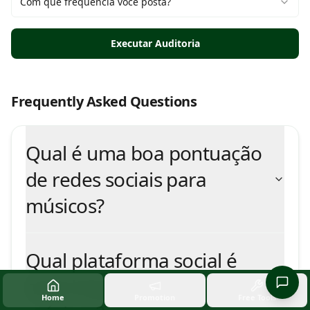
Com que frequência você posta?
Executar Auditoria
Frequently Asked Questions
Qual é uma boa pontuação
de redes sociais para
músicos?
Qual plataforma social é
mais importante para
Home
Promotion
Free Tools