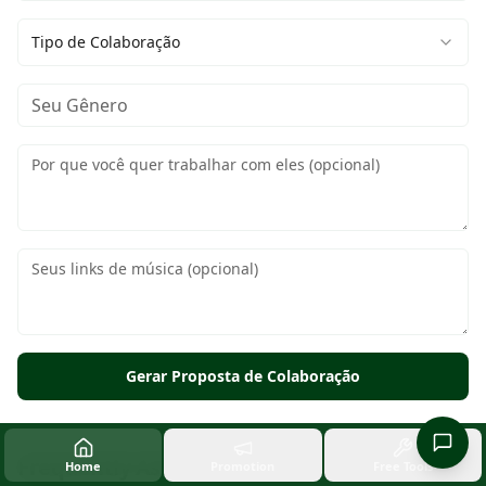
Tipo de Colaboração
Gerar Proposta de Colaboração
Frequently Asked Questions
Home
Promotion
Free Tools