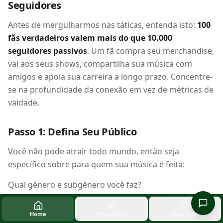
Seguidores
Antes de mergulharmos nas táticas, entenda isto:
100
fãs verdadeiros valem mais do que 10.000
seguidores passivos
. Um fã compra seu merchandise,
vai aos seus shows, compartilha sua música com
amigos e apoia sua carreira a longo prazo. Concentre-
se na profundidade da conexão em vez de métricas de
vaidade.
Passo 1: Defina Seu Público
Você não pode atrair todo mundo, então seja
específico sobre para quem sua música é feita:
Qual gênero e subgênero você faz?
Qual faixa etária geralmente ouve essa música?
Quais outros artistas seu ouvinte ideal apreciaria?
Home
Promotion
Free Tools