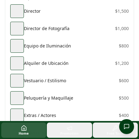
Director
$
1,500
Director de Fotografía
$
1,000
Equipo de Iluminación
$
800
Alquiler de Ubicación
$
1,200
Vestuario / Estilismo
$
600
Peluquería y Maquillaje
$
500
Extras / Actores
$
400
Edición Profesional
$
1,000
Home
Promotion
Free Tools