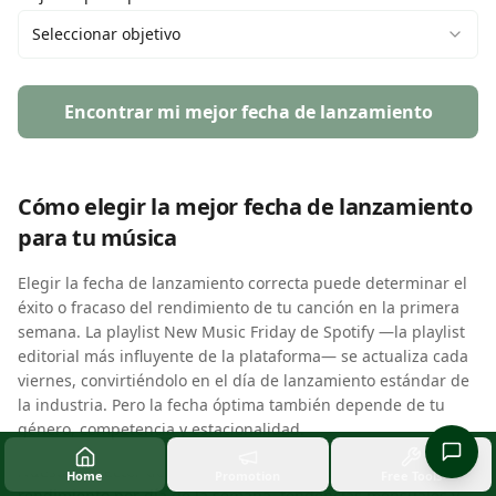
Seleccionar objetivo
Encontrar mi mejor fecha de lanzamiento
Cómo elegir la mejor fecha de lanzamiento
para tu música
Elegir la fecha de lanzamiento correcta puede determinar el
éxito o fracaso del rendimiento de tu canción en la primera
semana. La playlist New Music Friday de Spotify —la playlist
editorial más influyente de la plataforma— se actualiza cada
viernes, convirtiéndolo en el día de lanzamiento estándar de
la industria. Pero la fecha óptima también depende de tu
género, competencia y estacionalidad.
Nuestro Selector de Fecha de Lanzamiento analiza datos de
Home
Promotion
Free Tools
rendimiento por día de la semana, tendencias mensuales y