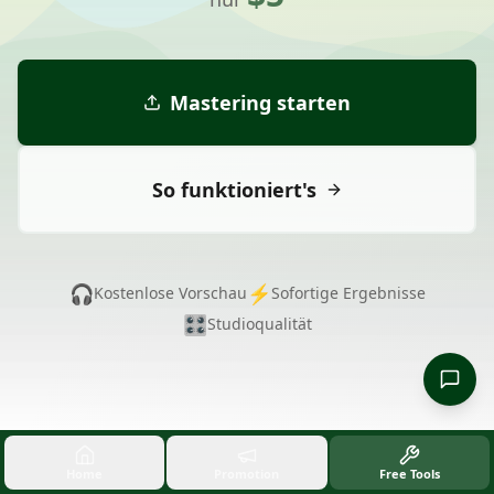
Mastering starten
So funktioniert's
🎧
⚡
Kostenlose Vorschau
Sofortige Ergebnisse
🎛️
Studioqualität
Home
Promotion
Free Tools