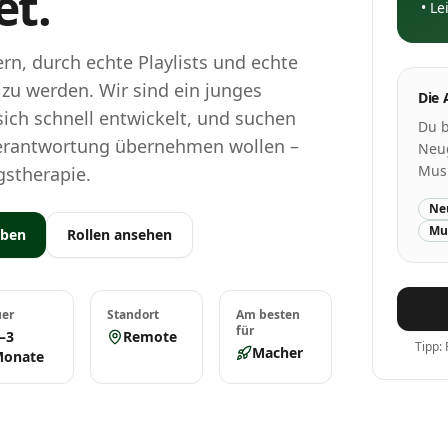
et.
•
Le
ern, durch echte Playlists und echte
zu werden. Wir sind ein junges
Die 
ich schnell entwickelt, und suchen
Du b
Verantwortung übernehmen wollen –
Neug
Musi
gstherapie.
Ne
Mu
rben
Rollen ansehen
er
Standort
Am besten
für
–3
Remote
Tipp: 
Macher
Monate