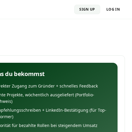
SIGN UP
LOG IN
s du bekommst
rekter Zugang zum Gründer + schnelles Feedback
hte Projekte, wöchentlich ausgeliefert (Portfolio-
hweis)
pfehlungsschreiben + LinkedIn-Bestätigung (für Top-
former)
iorität für bezahlte Rollen bei steigendem Umsatz