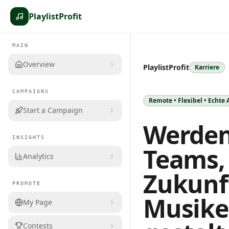
PlaylistProfit
MAIN
Overview
PlaylistProfit
Karriere
CAMPAIGNS
Remote • Flexibel • Echte 
Start a Campaign
Werden 
INSIGHTS
Teams, 
Analytics
Zukunf
PROMOTE
Musike
My Page
Contests