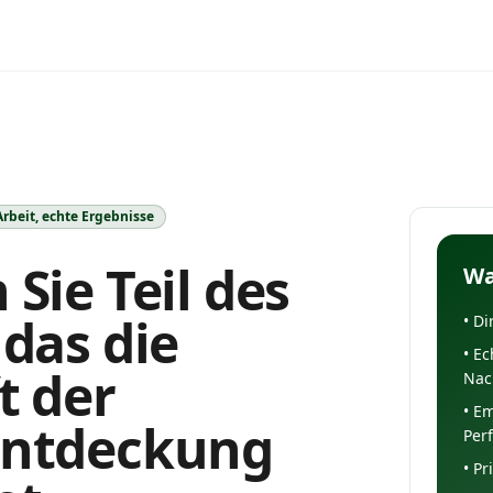
Arbeit, echte Ergebnisse
Sie Teil des
Wa
das die
•
Di
•
Ec
t der
Nac
•
Em
ntdeckung
Per
•
Pr