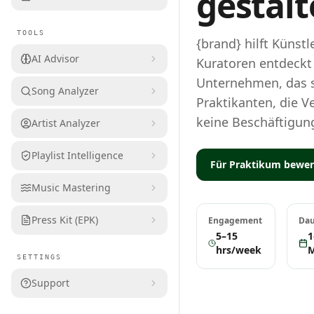
gestalt
TOOLS
{brand} hilft Künstl
AI Advisor
Kuratoren entdeckt 
Unternehmen, das s
Song Analyzer
Praktikanten, die 
keine Beschäftigun
Artist Analyzer
Playlist Intelligence
Für Praktikum bewe
Music Mastering
Press Kit (EPK)
Engagement
Dau
5–15
1
hrs/week
SETTINGS
Support