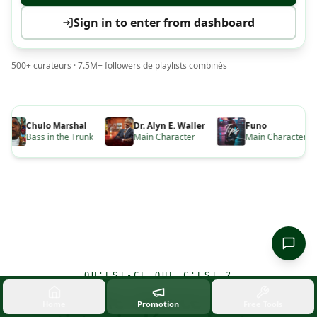
Sign in to enter from dashboard
500+ curateurs · 7.5M+ followers de playlists combinés
Chulo Marshal
Dr. Alyn E. Waller
Funo
Bass in the Trunk
Main Character
Main Character
QU'EST-CE QUE C'EST ?
Une vraie chance pour les
Home
Promotion
Free Tools