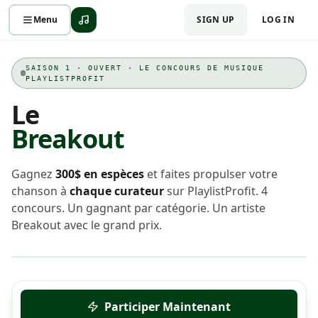
Menu
SIGN UP
LOG IN
SAISON 1 · OUVERT · LE CONCOURS DE MUSIQUE
PLAYLISTPROFIT
Le
Breakout
1 000 $ DE PRIX
$
300
$
50
×
4
Gagnez
300$ en espèces
et faites propulser votre
GAGNANT RÉVÉLATION
GAGNANTS CATÉGORIE
chanson à
chaque curateur
sur PlaylistProfit. 4
concours. Un gagnant par catégorie. Un artiste
30 000 crédits
Breakout avec le grand prix.
PARTAGÉS PAR TOUS LES FINALISTES
EN DIRECT
SAISON 1
Participer Maintenant