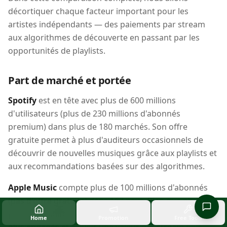
décortiquer chaque facteur important pour les
artistes indépendants — des paiements par stream
aux algorithmes de découverte en passant par les
opportunités de playlists.
Part de marché et portée
Spotify
est en tête avec plus de 600 millions
d'utilisateurs (plus de 230 millions d'abonnés
premium) dans plus de 180 marchés. Son offre
gratuite permet à plus d'auditeurs occasionnels de
découvrir de nouvelles musiques grâce aux playlists et
aux recommandations basées sur des algorithmes.
Apple Music
compte plus de 100 millions d'abonnés
(pas d'offre gratuite) dans 167 pays. Bien que plus
petit, les auditeurs d'Apple Music ont tendance à être
Home
Promotion
Free Tools